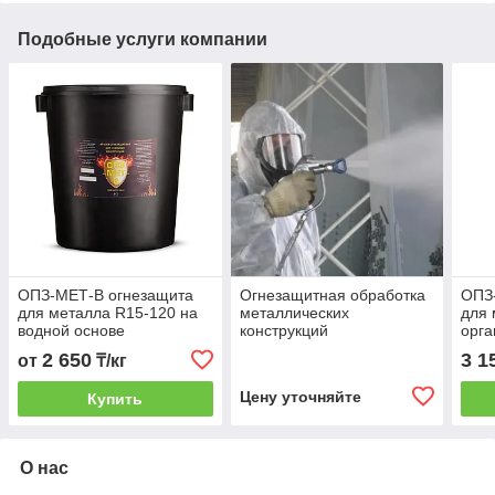
Подобные услуги компании
ОПЗ-МЕТ-В огнезащита
Огнезащитная обработка
ОПЗ
для металла R15-120 на
металлических
для 
водной основе
конструкций
орга
2 650
3 1
от
₸/кг
Цену уточняйте
Купить
О нас